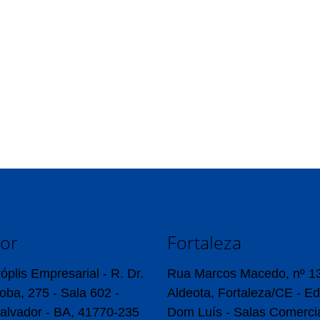
dor
Fortaleza
óplis Empresarial - R. Dr.
Rua Marcos Macedo, nº 1
oba, 275 - Sala 602 -
Aldeota, Fortaleza/CE - Ed
alvador - BA, 41770-235
Dom Luís - Salas Comercia