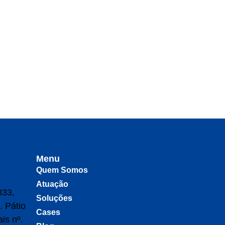
Menu
Quem Somos
Atuação
333,
Soluções
. Pátio
Cases
is nº.