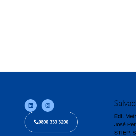
Salva
Edf. Metr
0800 333 3200
José Per
STIEP, S