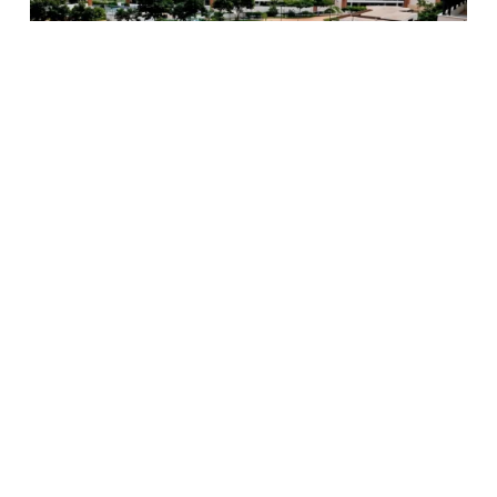
Infraestrutura de Rede para 45
Torres Residenciais e Comerciais
em Angola
Belas Business Park, Arte Yetu, Noblesse e
Morada dos Reis